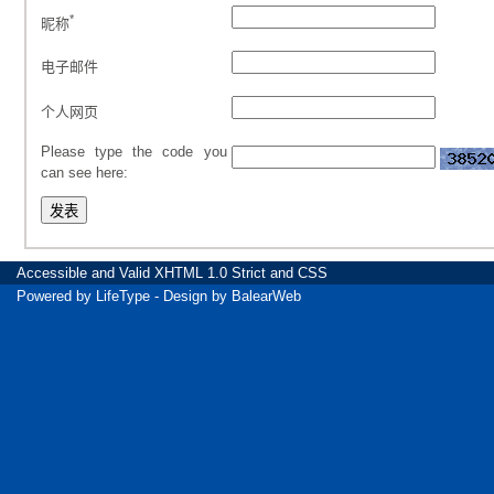
*
昵称
电子邮件
个人网页
Please type the code you
can see here:
Accessible
and Valid
XHTML 1.0 Strict
and
CSS
Powered by
LifeType
- Design by
BalearWeb